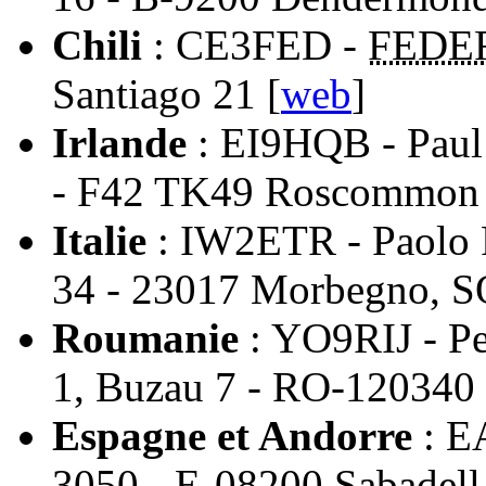
Chili
: CE3FED -
FEDE
Santiago 21 [
web
]
Irlande
: EI9HQB - Paul 
- F42 TK49 Roscommon 
Italie
: IW2ETR - Paolo F
34 - 23017 Morbegno, S
Roumanie
: YO9RIJ - Pet
1, Buzau 7 - RO-120340
Espagne et Andorre
: E
3050 - E-08200 Sabadell 