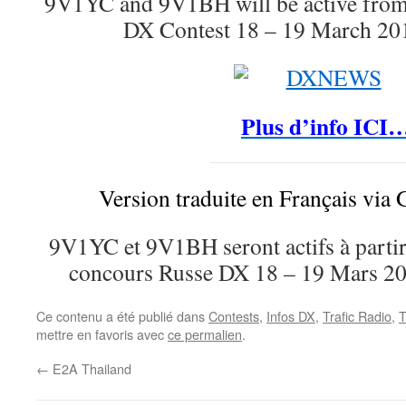
9V1YC and 9V1BH will be active from
DX Contest 18 – 19 March 20
Plus d’info ICI
Version traduite en Français via 
9V1YC et 9V1BH seront actifs à partir
concours Russe DX 18 – 19 Mars 
Ce contenu a été publié dans
Contests
,
Infos DX
,
Trafic Radio
,
T
mettre en favoris avec
ce permalien
.
←
E2A Thailand