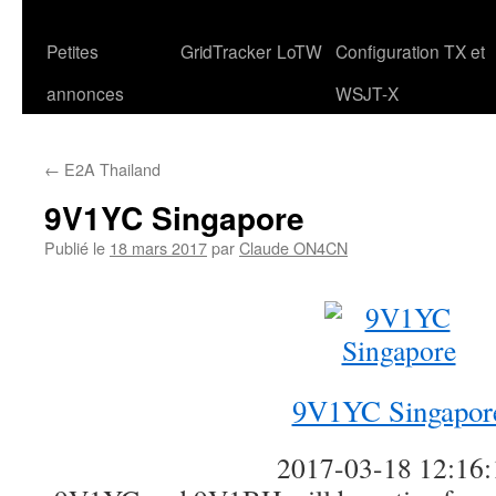
Petites
GridTracker
LoTW
Configuration TX et
annonces
WSJT-X
←
E2A Thailand
9V1YC Singapore
Publié le
18 mars 2017
par
Claude ON4CN
9V1YC Singapor
2017-03-18 12:16: