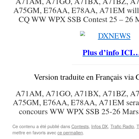
A71AM, A71GO, A71BX, A71BZ, A7
A75GM, E76AA, E78AA, A71EM will be
CQ WW WPX SSB Contest 25 – 26 M
Plus d’info ICI
Version traduite en Français via 
A71AM, A71GO, A71BX, A71BZ, A7
A75GM, E76AA, E78AA, A71EM sera At
concours WW WPX SSB 25-26 Mars
Ce contenu a été publié dans
Contests
,
Infos DX
,
Trafic Radio
,
T
mettre en favoris avec
ce permalien
.