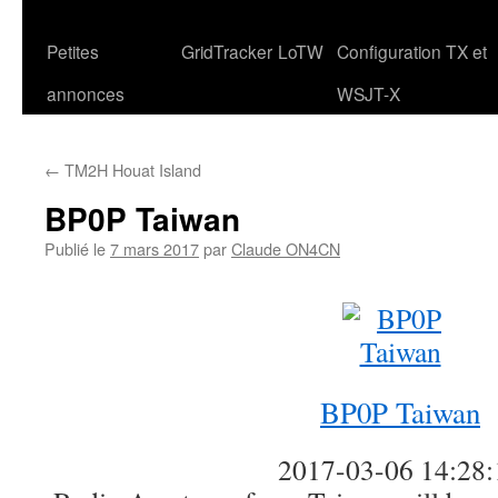
Petites
GridTracker
LoTW
Configuration TX et
annonces
WSJT-X
←
TM2H Houat Island
BP0P Taiwan
Publié le
7 mars 2017
par
Claude ON4CN
BP0P Taiwan
2017-03-06 14:28: