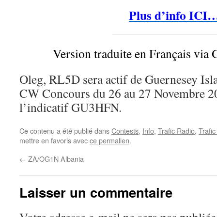
Plus d’info ICI
Version traduite en Français via 
Oleg, RL5D sera actif de Guernesey 
CW Concours du 26 au 27 Novembre 201
l’indicatif GU3HFN.
Ce contenu a été publié dans
Contests
,
Info
,
Trafic Radio
,
Trafi
mettre en favoris avec
ce permalien
.
←
ZA/OG1N Albania
Laisser un commentaire