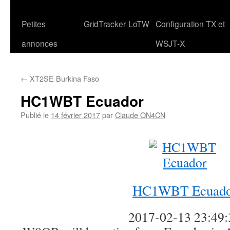
Petites
GridTracker
LoTW
Configuration TX et
annonces
WSJT-X
←
XT2SE Burkina Faso
HC1WBT Ecuador
Publié le
14 février 2017
par
Claude ON4CN
HC1WBT Ecuado
2017-02-13 23:49: