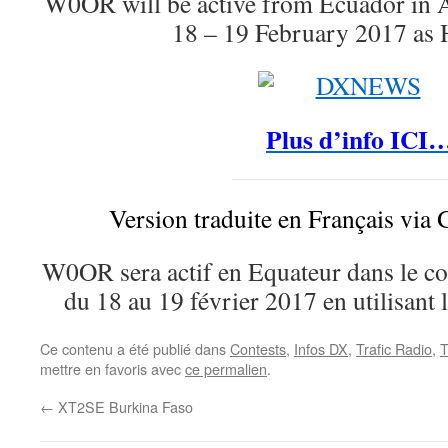
W0OR will be active from Ecuador i
18 – 19 February 2017 a
Plus d’info ICI
Version traduite en Français via 
W0OR sera actif en Equateur dans le
du 18 au 19 février 2017 en utilisan
Ce contenu a été publié dans
Contests
,
Infos DX
,
Trafic Radio
,
T
mettre en favoris avec
ce permalien
.
←
XT2SE Burkina Faso