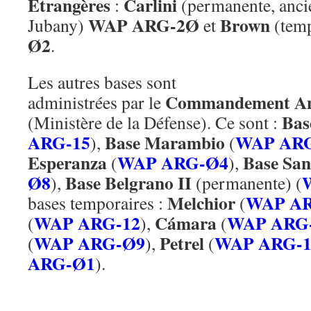
Étrangères
Carlini
:
(permanente, anci
WAP ARG-2Ø
Brown
Jubany)
et
(temp
Ø2
.
Les autres bases sont
Commandement Ant
administrées par le
Bas
(Ministère de la Défense). Ce sont :
ARG-15
Base Marambio
WAP ARG
),
(
Esperanza
WAP ARG-Ø4
Base San
(
),
Ø8
Base Belgrano II
),
(permanente) (
Melchior
WAP AR
bases temporaires :
(
WAP ARG-12
Cámara
WAP ARG
(
),
(
WAP ARG-Ø9
Petrel
WAP ARG-1
(
),
(
ARG-Ø1
).