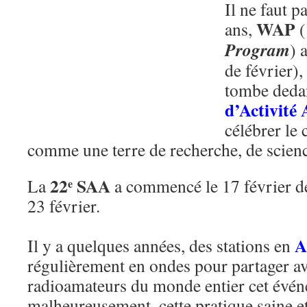
Il ne faut p
WAP
ans,
(
Program
) 
de février),
tombe deda
d’Activité
célébrer le
comme une terre de recherche, de scien
22
SAA
La
a commencé le 17 février de
e
23 février.
A
Il y a quelques années, des stations en
régulièrement en ondes pour partager 
radioamateurs du monde entier cet év
malheureusement, cette pratique saine et