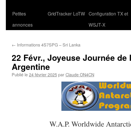
Petites
GridTracker
LoTW
Configuration TX et
annonces
WSJT-X
←
Informations 4S7SPG – Sri Lanka
22 Févr., Joyeuse Journée de 
Argentine
Publié le
24 février 2025
par
Claude ON4CN
W.A.P. Worldwide Antarct