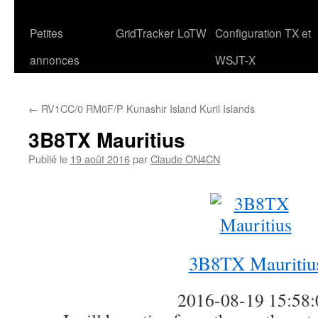
Petites
GridTracker
LoTW
Configuration TX et
annonces
WSJT-X
←
RV1CC/0 RM0F/P Kunashir Island Kuril Islands
3B8TX Mauritius
Publié le
19 août 2016
par
Claude ON4CN
3B8TX Mauritiu
2016-08-19 15:58: