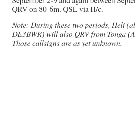
September 2-9 and again between Septe
QRV on 80-6m. QSL via H/c.
Note: During these two periods, Heli (a
DE3BWR) will also QRV from Tonga (A
Those callsigns are as yet unknown.