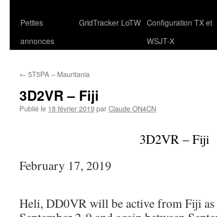
Petites
GridTracker
LoTW
Configuration TX et
annonces
WSJT-X
←
5T5PA – Mauritania
3D2VR – Fiji
Publié le
18 février 2019
par
Claude ON4CN
3D2VR – Fiji
February 17, 2019
Heli, DD0VR will be active from Fiji a