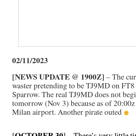
02/11/2023
[NEWS UPDATE @ 1900Z]
– The curr
waster pretending to be TJ9MD on FT8 t
Sparrow. The real TJ9MD does not begi
tomorrow (Nov 3) because as of 20:00z 
Milan airport. Another pirate outed
OCTOBER 30
[
] – There’s very little t