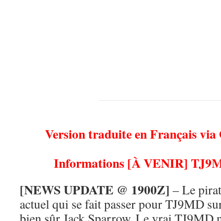
Version traduite en Français via
Informations [À VENIR] TJ9
[NEWS UPDATE @ 1900Z]
– Le pira
actuel qui se fait passer pour TJ9MD su
bien sûr Jack Sparrow. Le vrai TJ9MD