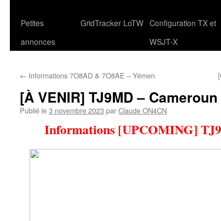
Petites
GridTracker
LoTW
Configuration TX et
annonces
WSJT-X
←
Informations 7O8AD & 7O8AE – Yémen
[À VENIR] TJ9MD – Cameroun
Publié le
3 novembre 2023
par
Claude ON4CN
Informations [UPCOMING] TJ