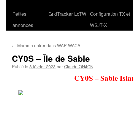
Petites
GridTracker
LoTW
Configuration TX et
annonces
WSJT-X
←
Marama entrer dans WAP-WACA
CY0S – Île de Sable
Publié le
3 février 2023
par
Claude ON4CN
CY0S – Sable Isla