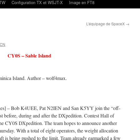
oTW
Configuration TX et WSJT-X
Image en FT8
L’équipage de SpaceX
→
4CN
CY0S – Sable Island
inica Island. Author – wolf4max.
s] – Bob K4UEE, Pat N2IEN and San K5YY join the “off-
ist before, during and after the DXpedition. Contest Hall of
he CY0S DXpedition. The team hopes to announce another
ursday. With a total of eight operators, the weight allocation
aft is being pushed to the limit. Team already earmarked a few