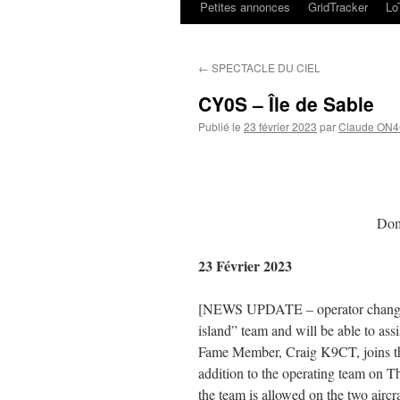
Petites annonces
GridTracker
L
←
SPECTACLE DU CIEL
CY0S – Île de Sable
Publié le
23 février 2023
par
Claude ON
Dom
23 Février 2023
[NEWS UPDATE – operator change
island” team and will be able to ass
Fame Member, Craig K9CT, joins t
addition to the operating team on Th
the team is allowed on the two aircr