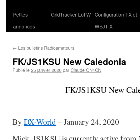
Petites
GridTracker
LoTW
Configuration TX et
annonces
WSJT-X
←
Les bulletins Radioamateurs
FK/JS1KSU New Caledonia
Publié le
25 janvier 2020
par
Claude ON4CN
FK/JS1KSU New Cale
By
DX-World
–
January 24, 2020
Mick, JS1KSU is currently active fro