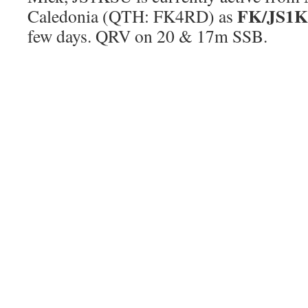
FK/JS1
Caledonia (QTH: FK4RD) as
few days. QRV on 20 & 17m SSB.