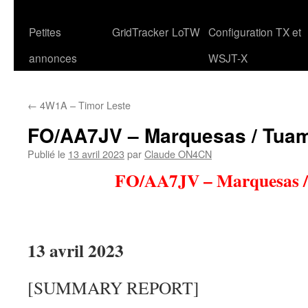
Petites
GridTracker
LoTW
Configuration TX et
annonces
WSJT-X
←
4W1A – Timor Leste
FO/AA7JV – Marquesas / Tua
Publié le
13 avril 2023
par
Claude ON4CN
FO/AA7JV – Marquesas 
13 avril 2023
[SUMMARY REPORT]