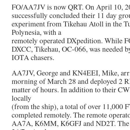
FO/AA7JV is now QRT. On April 10, 2
successfully concluded their 11 day gr
experiment from Tikehau Atoll in the T
Polynesia, with a
remotely operated DXpedition. While FO 
DXCC, Tikehau, OC-066, was needed by
IOTA chasers.
AA7JV, George and KN4EEI, Mike, arri
morning of March 28 and deployed 2 RI
matter of hours. In addition to their
locally
(from the ship), a total of over 11,00
completed remotely. The remote opera
AA7A, K6MM, K6GFJ and ND2T. The st