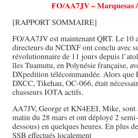
FO/AA7JV – Marquesas 
[RAPPORT SOMMAIRE]
FO/AA7JV est maintenant QRT. Le 10 av
directeurs du NCDXF ont conclu avec su
révolutionnaire de 11 jours depuis l’ato
îles Tuamutu, en Polynésie française, av
DXpedition télécommandée. Alors que F
DXCC, Tikehau, OC-066, était nécessai
chasseurs IOTA actifs.
AA7JV, George et KN4EEI, Mike, sont a
matin du 28 mars et ont déployé 2 semi-r
dessous) en quelques heures. En plus 
SSB effectués localement