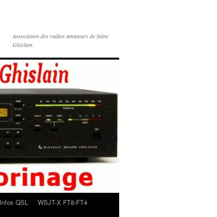
Association des radios amateurs de Saint
Ghislain
Infos QSL
WSJT-X FT8-FT4