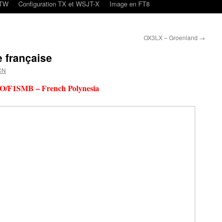
oTW
Configuration TX et WSJT-X
Image en FT8
OX3LX – Groenland
→
 française
CN
O/F1SMB – French Polynesia