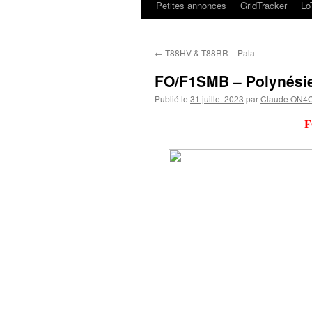
Petites annonces
GridTracker
L
←
T88HV & T88RR – Pala
FO/F1SMB – Polynésie
Publié le
31 juillet 2023
par
Claude ON4
F