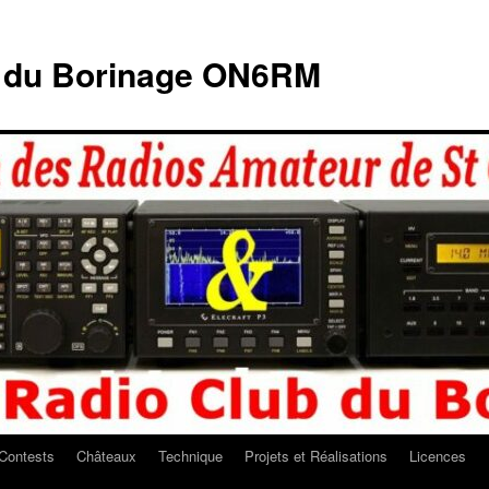
b du Borinage ON6RM
Contests
Châteaux
Technique
Projets et Réalisations
Licences