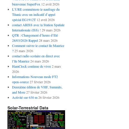
bienvenue SuperFox
12 avril 2026
L’URE commémore le naufrage du
Titanic avec un indicatif d’appel
spécial EG1912T
12 avril 2026
contact ARISS avec la Station Spatiale
Internationale (ISS) !
29 mars 2026
QTR : Changement d’heure d’Eté
28/03/2026 Rappel
28 mars 2026
Comment suivre le contact île Maurice
?
25 mars 2026
contact radio scolaire en direct avec
l’île Maurice
24 mars 2026
HamClock continue de vivre
2 mars
2026
Informations Nouveau mode FT2
open-source
27 février 2026
Deuxième édition de VHF, Summits,
and More
27 février 2026
Activité sur 630 m
26 février 2026
Solar-Terrestrial Data