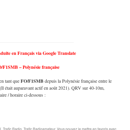
aduite en Français via Google Translate
/F1SMB – Polynésie française
FO/F1SMB
en tant que
depuis la Polynésie française entre le
(Il était auparavant actif en août 2021). QRV sur 40-10m,
re / horaire ci-dessous :
X
,
Trafic Radio
,
Trafic Radioamateur
. Vous pouvez le mettre en favoris avec