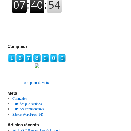
Compteur
compteur de visite
Méta
Connexion
Flux des publications
Flux des commentaires
Site de WordPress-FR
Articles récents
WSJT-X 3.0 Adieu Fox & Hound,