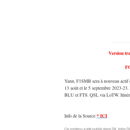
Version tr
FO
Yann, F1SMB sera à nouveau actif 
13 août et le 5 septembre 2023-23. 
BLU et FT8. QSL via LoTW. Itinérai
* ICI
Info de la Source
Ce contenu a été publié dans
DX
,
Infos D