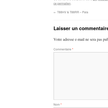
ce permalien
.
←
T88HV & T88RR – Pala
Laisser un commentair
Votre adresse e-mail ne sera pas pub
Commentaire
*
Nom
*