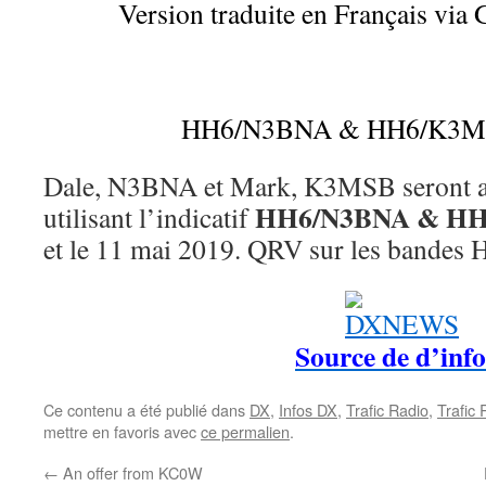
Version traduite en Français via 
HH6/N3BNA & HH6/K3MSB
Dale, N3BNA et Mark, K3MSB seront act
HH6/N3BNA
&
HH
utilisant l’indicatif
et le 11 mai 2019. QRV sur les bandes
Source de d’info
Ce contenu a été publié dans
DX
,
Infos DX
,
Trafic Radio
,
Trafic
mettre en favoris avec
ce permalien
.
←
An offer from KC0W