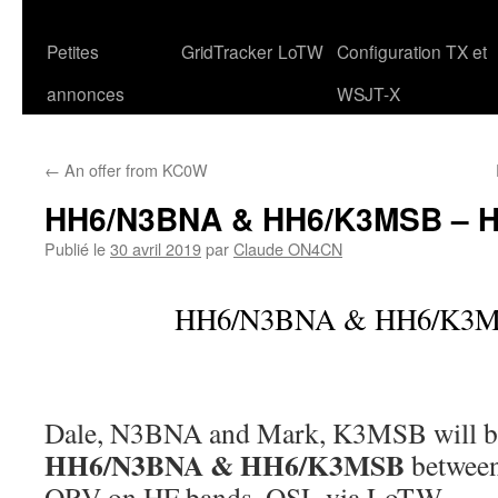
Petites
GridTracker
LoTW
Configuration TX et
annonces
WSJT-X
←
An offer from KC0W
HH6/N3BNA & HH6/K3MSB – Ha
Publié le
30 avril 2019
par
Claude ON4CN
HH6/N3BNA & HH6/K3MS
Dale, N3BNA and Mark, K3MSB will be 
HH6/N3BNA
&
HH6/K3MSB
between
QRV on HF bands. QSL via LoTW.