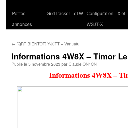
Petites
GridTracker
LoTW
Configuration TX et
annonces
WSJT-X
←
[QRT BIENTÔT] YJ0TT – Vanuatu
Informations 4W8X – Timor Le
Publié le
5 novembre 2023
par
Claude ON4CN
Informations 4W8X – Ti