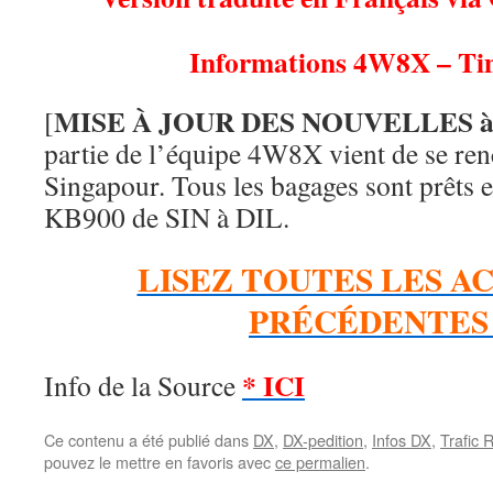
Informations 4W8X – Ti
MISE À JOUR DES NOUVELLES à 
[
partie de l’équipe 4W8X vient de se ren
Singapour. Tous les bagages sont prêts e
KB900 de SIN à DIL.
LISEZ TOUTES LES A
PRÉCÉDENTES 
* ICI
Info de la Source
Ce contenu a été publié dans
DX
,
DX-pedition
,
Infos DX
,
Trafic 
pouvez le mettre en favoris avec
ce permalien
.