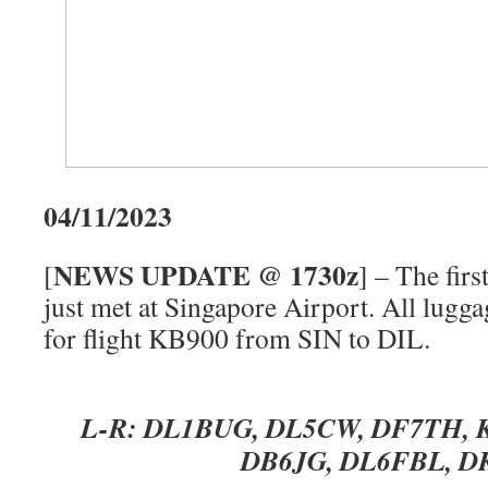
04/11/2023
NEWS UPDATE @ 1730z
[
] – The fir
just met at Singapore Airport. All lugga
for flight KB900 from SIN to DIL.
L-R: DL1BUG, DL5CW, DF7TH, 
DB6JG, DL6FBL, D