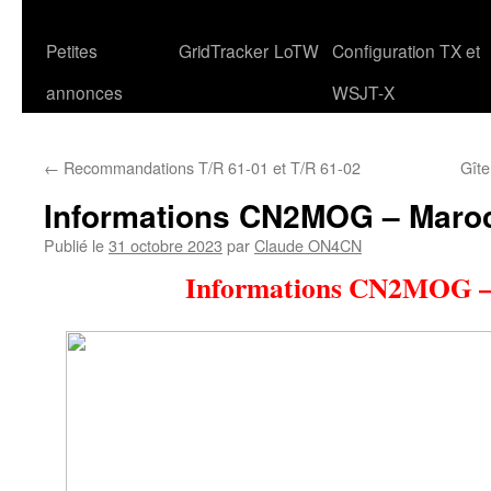
Petites
GridTracker
LoTW
Configuration TX et
annonces
WSJT-X
←
Recommandations T/R 61-01 et T/R 61-02
Gîte
Informations CN2MOG – Maro
Publié le
31 octobre 2023
par
Claude ON4CN
Informations CN2MOG –