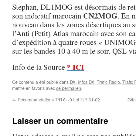
Stephan, DL1MOG est désormais de reto
CN2MOG
son indicatif marocain
. En 
nouveau dans les zones désertiques au 
l’Anti (Petit) Atlas marocain avec son 
d’expédition à quatre roues « UNIMOG !
sur les bandes 10 à 40 m le soir. QSL
* ICI
Info de la Source
Ce contenu a été publié dans
DX
,
Infos DX
,
Trafic Radio
,
Trafic
mettre en favoris avec
ce permalien
.
←
Recommandations T/R 61-01 et T/R 61-02
Gîte
Laisser un commentaire