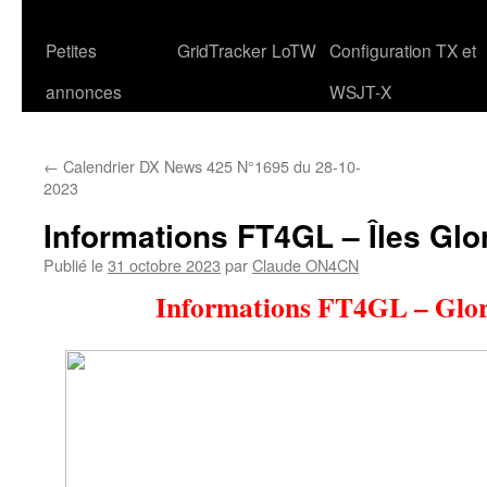
Petites
GridTracker
LoTW
Configuration TX et
annonces
WSJT-X
←
Calendrier DX News 425 N°1695 du 28-10-
2023
Informations FT4GL – Îles Glo
Publié le
31 octobre 2023
par
Claude ON4CN
Informations FT4GL – Glor