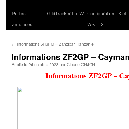
Petites
GridTracker
LoTW
Configuration TX et
annonces
WSJT-X
←
Informations 5H3FM – Zanzibar, Tanzanie
Informations ZF2GP – Cayman
Publié le
24 octobre 2023
par
Claude ON4CN
Informations ZF2GP – C