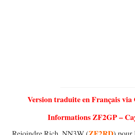
Version traduite en Français via
Informations ZF2GP – C
ZF2RD
Rejoindre Rich, NN3W (
) pou