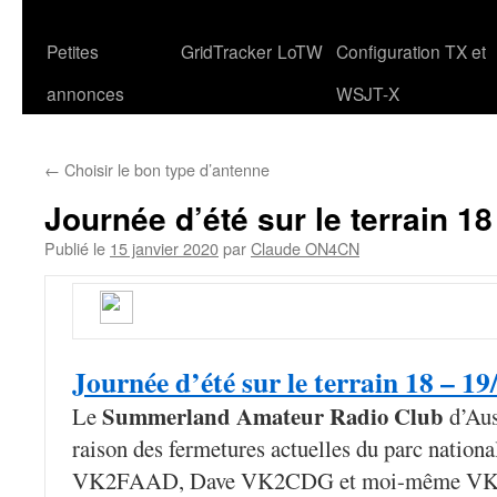
Petites
GridTracker
LoTW
Configuration TX et
annonces
WSJT-X
←
Choisir le bon type d’antenne
Journée d’été sur le terrain 1
Publié le
15 janvier 2020
par
Claude ON4CN
Journée d’été sur le terrain 18 – 1
Summerland Amateur Radio Club
Le
d’Aus
raison des fermetures actuelles du parc national 
VK2FAAD, Dave VK2CDG et moi-même VK2