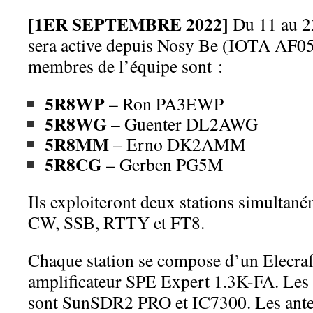
[1ER SEPTEMBRE 2022]
Du 11 au 22
sera active depuis Nosy Be (IOTA AF05
membres de l’équipe sont :
5R8WP
– Ron PA3EWP
5R8WG
– Guenter DL2AWG
5R8MM
– Erno DK2AMM
5R8CG
– Gerben PG5M
Ils exploiteront deux stations simultané
CW, SSB, RTTY et FT8.
Chaque station se compose d’un Elecraf
amplificateur SPE Expert 1.3K-FA. Les 
sont SunSDR2 PRO et IC7300. Les ante