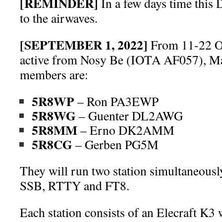
[REMINDER]
In a few days time this 
to the airwaves.
[SEPTEMBER 1, 2022]
From 11-22 Oc
active from Nosy Be (IOTA AF057), Ma
members are:
5R8WP
– Ron PA3EWP
5R8WG
– Guenter DL2AWG
5R8MM
– Erno DK2AMM
5R8CG
– Gerben PG5M
They will run two station simultaneous
SSB, RTTY and FT8.
Each station consists of an Elecraft K3