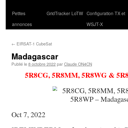
Petites
GridTracker
LoTW
Configuration TX et
annonces
WSJT-X
←
EIRSAT-1 CubeSat
Madagascar
Publié le
8 octobre 2022
par
Claude ON4CN
5R8CG, 5R8MM, 5R8WG & 5R8
Oct 7, 2022