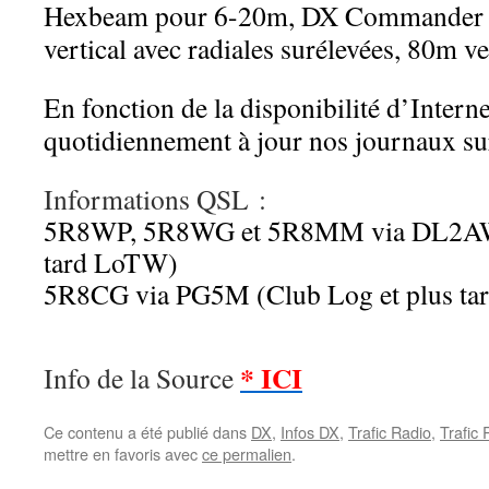
Hexbeam pour 6-20m, DX Commander 
vertical avec radiales surélevées, 80m ve
En fonction de la disponibilité d’Intern
quotidiennement à jour nos journaux su
Informations QSL :
5R8WP, 5R8WG et 5R8MM via DL2AWG
tard LoTW)
5R8CG via PG5M (Club Log et plus t
* ICI
Info de la Source
Ce contenu a été publié dans
DX
,
Infos DX
,
Trafic Radio
,
Trafic
mettre en favoris avec
ce permalien
.