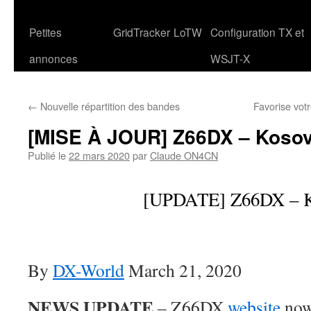
Petites
GridTracker
LoTW
Configuration TX et
annonces
WSJT-X
←
Nouvelle répartition des bandes
Favorise vo
[MISE À JOUR] Z66DX – Koso
Publié le
22 mars 2020
par
Claude ON4CN
[UPDATE] Z66DX – K
By
DX-World
March 21, 2020
NEWS UPDATE
– Z66DX
website
now