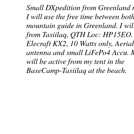
Small DXpedition from Greenland m
I will use the free time between bot
mountain guide in Greenland. I will
from Tasiilaq, QTH Loc: HP15EO. I
Elecraft KX2, 10 Watts only, Aeri
antenna and small LiFePo4 Accu. 
will be active from my tent in the
BaseCamp-Tasiilaq at the beach.