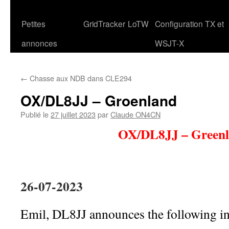
Petites
GridTracker
LoTW
Configuration TX et
annonces
WSJT-X
←
Chasse aux NDB dans CLE294
OX/DL8JJ – Groenland
Publié le
27 juillet 2023
par
Claude ON4CN
OX/DL8JJ – Green
26-07-2023
Emil, DL8JJ announces the following in