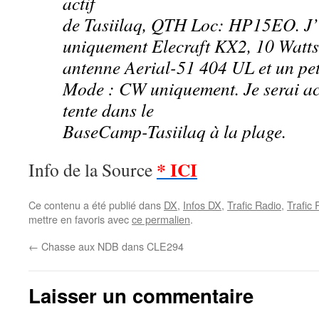
actif
de Tasiilaq, QTH Loc: HP15EO. J’u
uniquement Elecraft KX2, 10 Watts
antenne Aerial-51 404 UL et un pe
Mode : CW uniquement. Je serai ac
tente dans le
BaseCamp-Tasiilaq à la plage.
* ICI
Info de la Source
Ce contenu a été publié dans
DX
,
Infos DX
,
Trafic Radio
,
Trafic
mettre en favoris avec
ce permalien
.
←
Chasse aux NDB dans CLE294
Laisser un commentaire