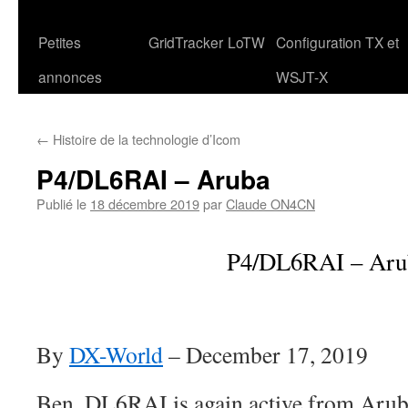
Petites
GridTracker
LoTW
Configuration TX et
annonces
WSJT-X
←
Histoire de la technologie d’Icom
P4/DL6RAI – Aruba
Publié le
18 décembre 2019
par
Claude ON4CN
P4/DL6RAI – Aru
By
DX-World
–
December 17, 2019
Ben, DL6RAI is again active from Aru