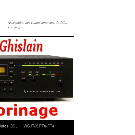
Association des radios amateurs de Saint
Ghislain
Infos QSL
WSJT-X FT8-FT4