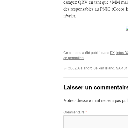
essayez QRV en tant que / MM mais ne
des responsables au PNIC (Cocos Is
février.
Ce contenu a été publié dans
DX
,
Infos D
ce permalien
.
←
CB0Z Alejandro Selkirk Island, SA-10
Laisser un commentair
Votre adresse e-mail ne sera pas pub
Commentaire
*