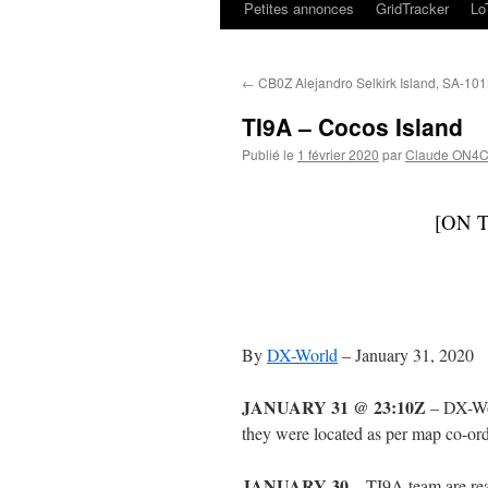
Petites annonces
GridTracker
L
←
CB0Z Alejandro Selkirk Island, SA-10
TI9A – Cocos Island
Publié le
1 février 2020
par
Claude ON4
[ON T
By
DX-World
–
January 31, 2020
JANUARY 31 @ 23:10Z
– DX-Wor
they were located as per map co-ord
JANUARY 30
– TI9A team are rea