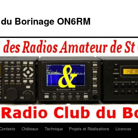
b du Borinage ON6RM
Contests
Châteaux
Technique
Projets et Réalisations
Licences