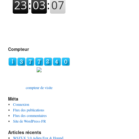
Compteur
compteur de visite
Méta
Connexion
Flux des publications
Flux des commentaires
Site de WordPress-FR
Articles récents
WSJT-X 3.0 Adieu Fox & Hound,