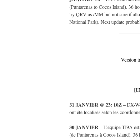
(Puntarenas to Cocos Island). 36 
try QRV as /MM but not sure if allo
National Park). Next update probab
Version t
[E
31 JANVIER @ 23: 10Z
– DX-Wor
ont été localisés selon les coordonné
30 JANVIER
– L’équipe TI9A est 
(de Puntarenas à Cocos Island). 36 