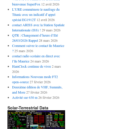
bienvenue SuperFox
12 avril 2026
L’URE commémore le naufrage du
Titanic avec un indicatif d’appel
spécial EG1912T
12 avril 2026
contact ARISS avec la Station Spatiale
Internationale (ISS) !
29 mars 2026
QTR : Changement d’heure d’Eté
28/03/2026 Rappel
28 mars 2026
Comment suivre le contact île Maurice
?
25 mars 2026
contact radio scolaire en direct avec
l’île Maurice
24 mars 2026
HamClock continue de vivre
2 mars
2026
Informations Nouveau mode FT2
open-source
27 février 2026
Deuxième édition de VHF, Summits,
and More
27 février 2026
Activité sur 630 m
26 février 2026
Solar-Terrestrial Data