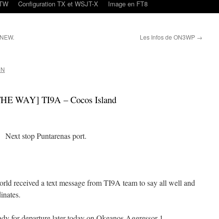
oTW
Configuration TX et WSJT-X
Image en FT8
1NEW.
Les Infos de ON3WP
→
CN
HE WAY] TI9A – Cocos Island
Next stop Puntarenas port.
ld received a text message from TI9A team to say all well and
inates.
dy for departure later today on Okeanos Aggressor 1,