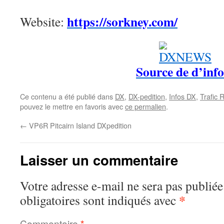
https://sorkney.com/
Website:
Source de d’info
Ce contenu a été publié dans
DX
,
DX-pedition
,
Infos DX
,
Trafic 
pouvez le mettre en favoris avec
ce permalien
.
←
VP6R Pitcairn Island DXpedition
Laisser un commentaire
Votre adresse e-mail ne sera pas publiée
*
obligatoires sont indiqués avec
Commentaire
*