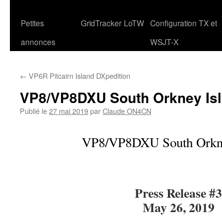
Petites
GridTracker
LoTW
Configuration TX et
annonces
WSJT-X
←
VP6R Pitcairn Island DXpedition
VP8/VP8DXU South Orkney Is
Publié le
27 mai 2019
par
Claude ON4CN
VP8/VP8DXU South Orkne
Press Release #3
May 26, 2019