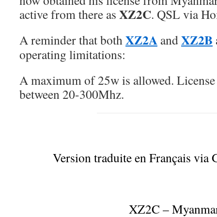
now obtained his license from Myanmar
XZ2C
active from there as
. QSL via Ho
XZ2A
XZ2B
A reminder that both
and
operating limitations:
A maximum of 25w is allowed. License i
between 20-300Mhz.
Version traduite en Français via 
XZ2C – Myanma