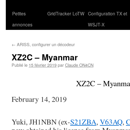
Petites
GridTracker
LoTW
Configuration TX et
annonces
WSJT-X
←
ARISS, configurer un décodeur
XZ2C – Myanmar
Publié le
15 février 2019
par
Claude ON4CN
XZ2C – Myanma
February 14, 2019
Yuki, JH1NBN (ex-
S21ZBA
,
V63AQ
,