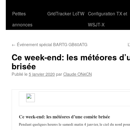
Petites
GridTracker
LoTW
Configuration TX et
annonces
WSJT-X
←
Événement spécial BARTG GB60ATG
L
Ce week-end: les météores d’
brisée
Publié le
5 janvier 2020
par
Claude ON4CN
Ce week-end: les météores d’une comète brisée
Pendant quelques heures le samedi matin 4 janvier, le ciel du nord pour