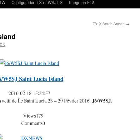
oTW
Configuration TX et WSJT-X
Image en FT8
Z81X South Sudan
→
sland
4CN
6/W5SJ Saint Lucia Island
2016-02-18 13:34:37
J6/W5SJ.
 actif de Île Saint Lucia 23 – 29 Février 2016,
Views
179
Comments
0