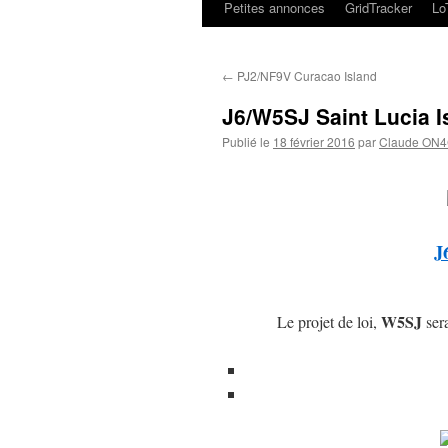
Petites annonces
GridTracker
L
←
PJ2/NF9V Curacao Island
J6/W5SJ Saint Lucia I
Publié le
18 février 2016
par
Claude ON
J
W5SJ
Le projet de loi,
sera