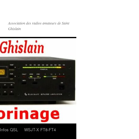
Association des radios amateurs de Saint
Ghislain
Infos QSL
WSJT-X FT8-FT4