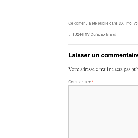
Ce contenu a été publié dans
DX
,
Info
. V
←
PJ2/NF9V Curacao Island
Laisser un commentair
Votre adresse e-mail ne sera pas pub
Commentaire
*