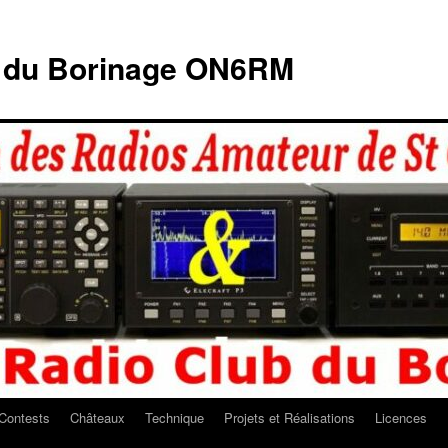
b du Borinage ON6RM
Contests
Châteaux
Technique
Projets et Réalisations
Licences