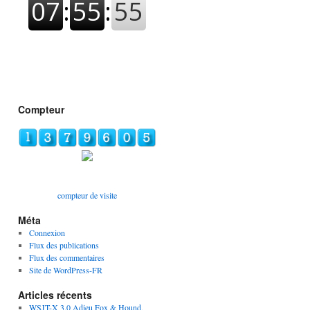
Compteur
compteur de visite
Méta
Connexion
Flux des publications
Flux des commentaires
Site de WordPress-FR
Articles récents
WSJT-X 3.0 Adieu Fox & Hound,