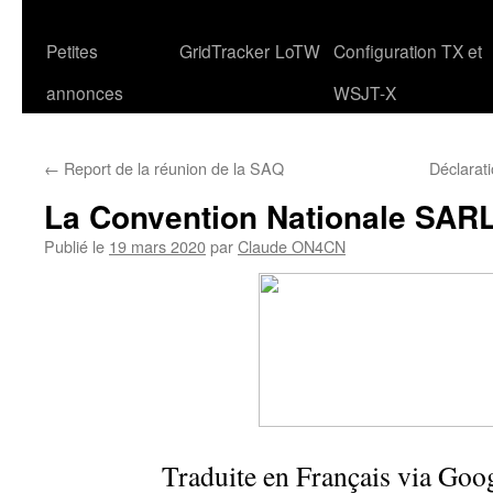
Petites
GridTracker
LoTW
Configuration TX et
annonces
WSJT-X
←
Report de la réunion de la SAQ
Déclarat
La Convention Nationale SAR
Publié le
19 mars 2020
par
Claude ON4CN
Traduite en Français via Goo