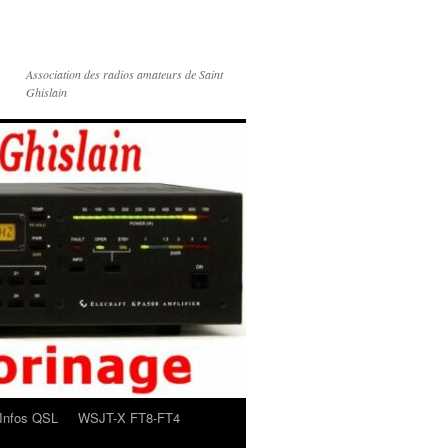
Association des radios amateurs de Saint
Ghislain
Infos QSL
WSJT-X FT8-FT4