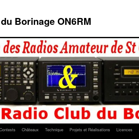
b du Borinage ON6RM
Contests
Châteaux
Technique
Projets et Réalisations
Licences