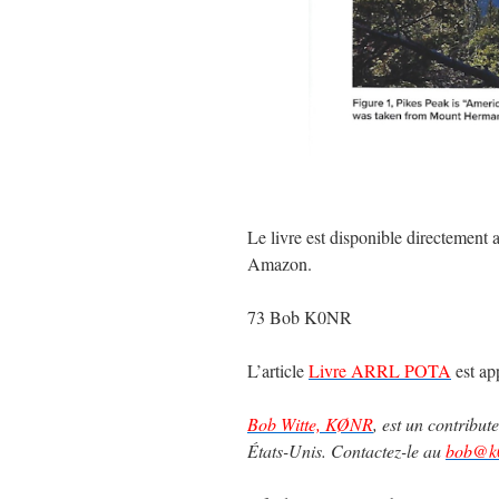
Le livre est disponible directement
Amazon.
73 Bob K0NR
L’article
Livre ARRL POTA
est ap
Bob Witte, KØNR
, est un contribu
États-Unis. Contactez-le au
bob@k