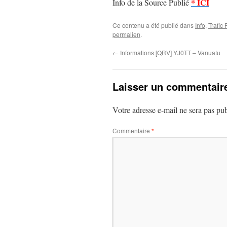
* ICI
Info de la Source Publié
Ce contenu a été publié dans
Info
,
Trafic
permalien
.
←
Informations [QRV] YJ0TT – Vanuatu
Laisser un commentair
Votre adresse e-mail ne sera pas pub
Commentaire
*