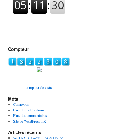
Compteur
compteur de visite
Méta
Connexion
Flux des publications
Flux des commentaires
Site de WordPress-FR
Articles récents
WSJT-X 3.0 Adieu Fox & Hound,