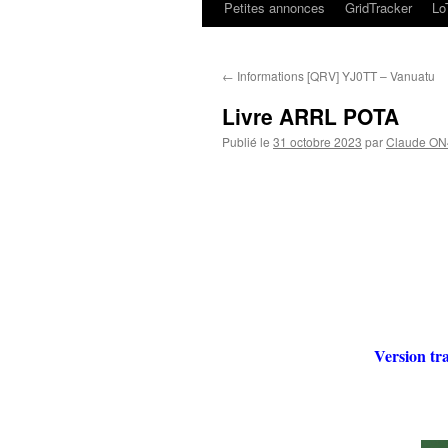
Petites annonces
GridTracker
L
←
Informations [QRV] YJ0TT – Vanuatu
Livre ARRL POTA
Publié le
31 octobre 2023
par
Claude O
Version tr