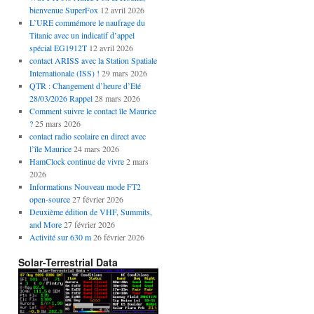
bienvenue SuperFox
12 avril 2026
L’URE commémore le naufrage du
Titanic avec un indicatif d’appel
spécial EG1912T
12 avril 2026
contact ARISS avec la Station Spatiale
Internationale (ISS) !
29 mars 2026
QTR : Changement d’heure d’Eté
28/03/2026 Rappel
28 mars 2026
Comment suivre le contact île Maurice
?
25 mars 2026
contact radio scolaire en direct avec
l’île Maurice
24 mars 2026
HamClock continue de vivre
2 mars
2026
Informations Nouveau mode FT2
open-source
27 février 2026
Deuxième édition de VHF, Summits,
and More
27 février 2026
Activité sur 630 m
26 février 2026
Solar-Terrestrial Data