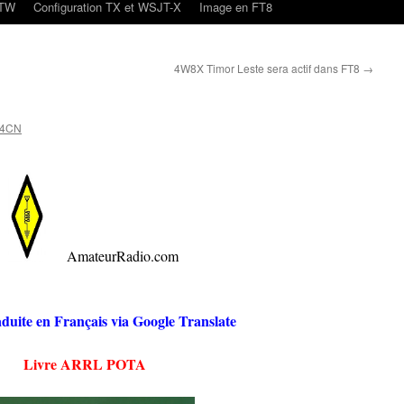
oTW
Configuration TX et WSJT-X
Image en FT8
4W8X Timor Leste sera actif dans FT8
→
N4CN
AmateurRadio.com
aduite en Français via Google Translate
Livre ARRL POTA