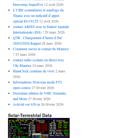
bienvenue SuperFox
12 avril 2026
L’URE commémore le naufrage du
Titanic avec un indicatif d’appel
spécial EG1912T
12 avril 2026
contact ARISS avec la Station Spatiale
Internationale (ISS) !
29 mars 2026
QTR : Changement d’heure d’Eté
28/03/2026 Rappel
28 mars 2026
Comment suivre le contact île Maurice
?
25 mars 2026
contact radio scolaire en direct avec
l’île Maurice
24 mars 2026
HamClock continue de vivre
2 mars
2026
Informations Nouveau mode FT2
open-source
27 février 2026
Deuxième édition de VHF, Summits,
and More
27 février 2026
Activité sur 630 m
26 février 2026
Solar-Terrestrial Data