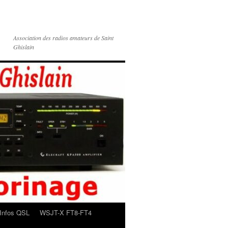
Association des radios amateurs de Saint
Ghislain
Infos QSL
WSJT-X FT8-FT4