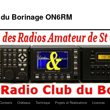
b du Borinage ON6RM
Contests
Châteaux
Technique
Projets et Réalisations
Licences