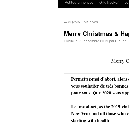
Petites annonces
GridTracker
L
←
8Q7MA – Maldives
Merry Christmas & Ha
Publié le
20 décembre 2019
par
Claude
Merry C
Permettez-moi d’abort, alors q
vous souhaiter de très bonnes 
pour vous. Que 2020 vous appo
Let me abort, as the 2019 vint
New Year and all those who c
starting with health