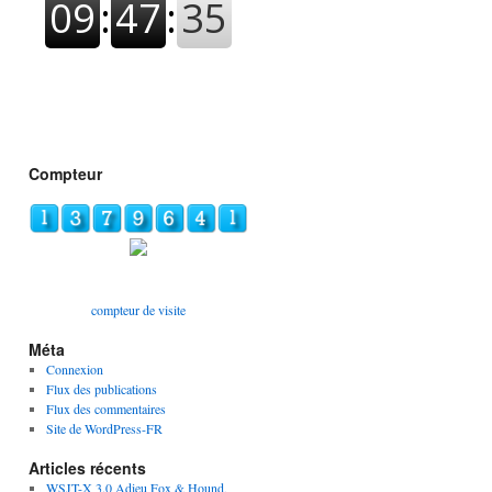
Compteur
compteur de visite
Méta
Connexion
Flux des publications
Flux des commentaires
Site de WordPress-FR
Articles récents
WSJT-X 3.0 Adieu Fox & Hound,