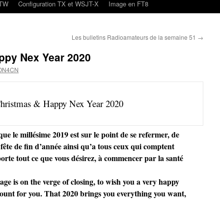
oTW
Configuration TX et WSJT-X
Image en FT8
Les bulletins Radioamateurs de la semaine 51
→
ppy Nex Year 2020
 ON4CN
hristmas & Happy Nex Year 2020
ue le millésime 2019 est sur le point de se refermer, de
fête de fin d’année ainsi qu’a tous ceux qui comptent
rte tout ce que vous désirez, à commencer par la santé
age is on the verge of closing, to wish you a very happy
ount for you. That 2020 brings you everything you want,