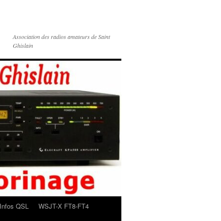
Association des radios amateurs de Saint
Ghislain
Infos QSL
WSJT-X FT8-FT4