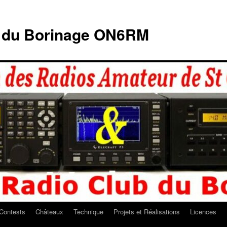
b du Borinage ON6RM
Contests
Châteaux
Technique
Projets et Réalisations
Licences