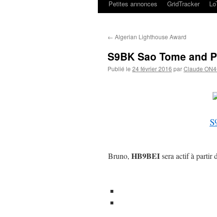
Petites annonces
GridTracker
L
←
Algerian Lighthouse Award
S9BK Sao Tome and P
Publié le
24 février 2016
par
Claude ON
S
HB9BEI
Bruno,
sera actif à parti