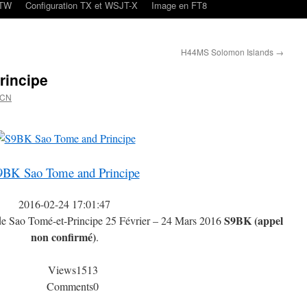
oTW
Configuration TX et WSJT-X
Image en FT8
H44MS Solomon Islands
→
rincipe
4CN
9BK Sao Tome and Principe
2016-02-24 17:01:47
S9BK (appel
r de Sao Tomé-et-Principe 25 Février – 24 Mars 2016
non confirmé)
.
Views
1513
Comments
0