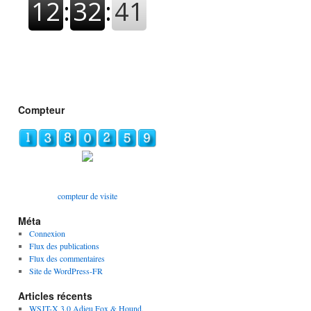
Compteur
compteur de visite
Méta
Connexion
Flux des publications
Flux des commentaires
Site de WordPress-FR
Articles récents
WSJT-X 3.0 Adieu Fox & Hound,