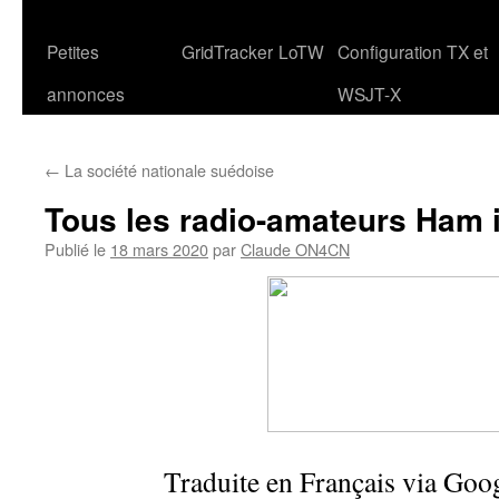
Petites
GridTracker
LoTW
Configuration TX et
annonces
WSJT-X
←
La société nationale suédoise
Tous les radio-amateurs Ham i
Publié le
18 mars 2020
par
Claude ON4CN
Traduite en Français via Goo