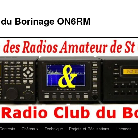
b du Borinage ON6RM
Contests
Châteaux
Technique
Projets et Réalisations
Licences