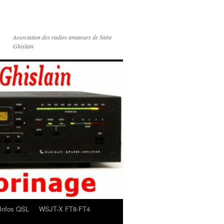
Association des radios amateurs de Saint
Ghislain
Infos QSL
WSJT-X FT8-FT4