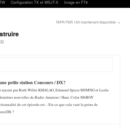
oTW
Configuration TX et WSJT-X
Image en FT8
TAPR PSR 143 maintenant disponible
→
struire
CN
 une petite station Concours / DX?
t rejoint par Ruth Willet KM4LAO, Edmund Spicer M0MNG et Leslie
s dernières nouvelles de Radio Amateur / Ham. Colin M6BOY
ctionnalité de cet épisode est – Est-ce que cela vaut la peine de
ours/DX ?