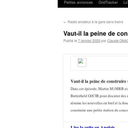
Petites annonces
GridTracker
L
←
Radio amateur à la gare sans trains
Vaut-il la peine de con
Publié le
7 janvier 2020
par
Claude ON4
Vaut-il la peine de construire
Dans cet épisode, Martin M1MRB es
Butterfield G0CIB pour discuter de
résume les nouvelles en bref et la fon
construire une petite station de conc
Lire la suite en Anglais