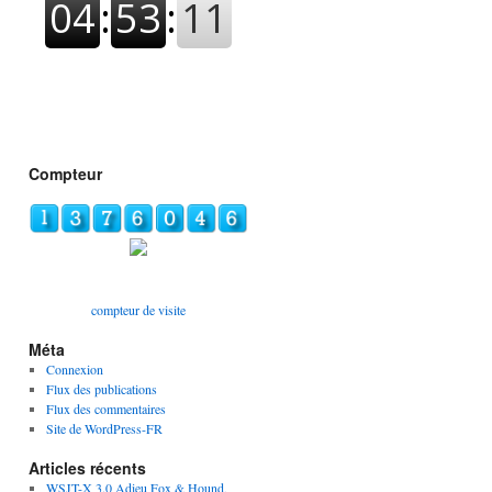
Compteur
compteur de visite
Méta
Connexion
Flux des publications
Flux des commentaires
Site de WordPress-FR
Articles récents
WSJT-X 3.0 Adieu Fox & Hound,