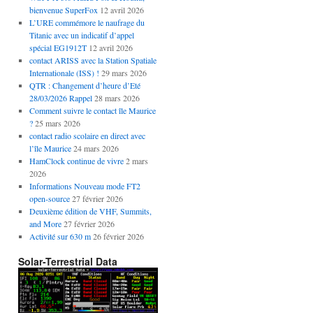
bienvenue SuperFox
12 avril 2026
L’URE commémore le naufrage du
Titanic avec un indicatif d’appel
spécial EG1912T
12 avril 2026
contact ARISS avec la Station Spatiale
Internationale (ISS) !
29 mars 2026
QTR : Changement d’heure d’Eté
28/03/2026 Rappel
28 mars 2026
Comment suivre le contact île Maurice
?
25 mars 2026
contact radio scolaire en direct avec
l’île Maurice
24 mars 2026
HamClock continue de vivre
2 mars
2026
Informations Nouveau mode FT2
open-source
27 février 2026
Deuxième édition de VHF, Summits,
and More
27 février 2026
Activité sur 630 m
26 février 2026
Solar-Terrestrial Data