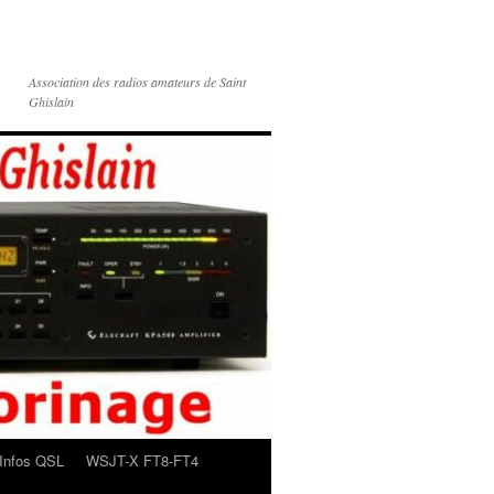
Association des radios amateurs de Saint
Ghislain
Infos QSL
WSJT-X FT8-FT4