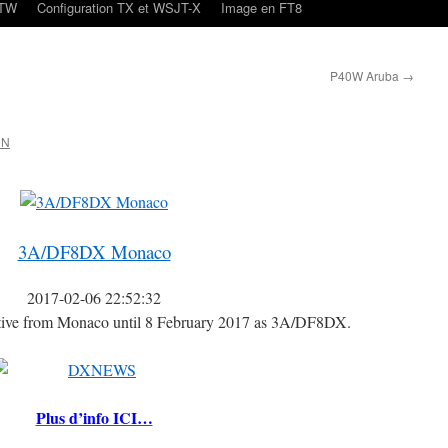
oTW
Configuration TX et WSJT-X
Image en FT8
P40W Aruba
→
CN
3A/DF8DX Monaco
2017-02-06 22:52:32
ive from Monaco until 8 February 2017 as 3A/DF8DX.
Plus d’info ICI…