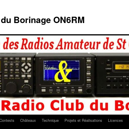
b du Borinage ON6RM
Contests
Châteaux
Technique
Projets et Réalisations
Licences