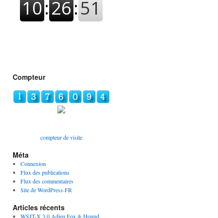
Compteur
compteur de visite
Méta
Connexion
Flux des publications
Flux des commentaires
Site de WordPress-FR
Articles récents
WSJT-X 3.0 Adieu Fox & Hound,