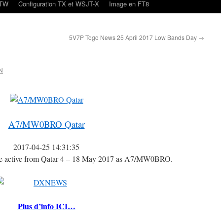
oTW
Configuration TX et WSJT-X
Image en FT8
5V7P Togo News 25 April 2017 Low Bands Day
→
N
A7/MW0BRO Qatar
2017-04-25 14:31:35
 active from Qatar 4 – 18 May 2017 as A7/MW0BRO.
Plus d’info ICI…