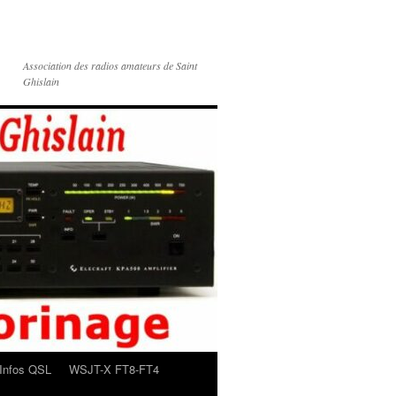
Association des radios amateurs de Saint
Ghislain
Infos QSL
WSJT-X FT8-FT4