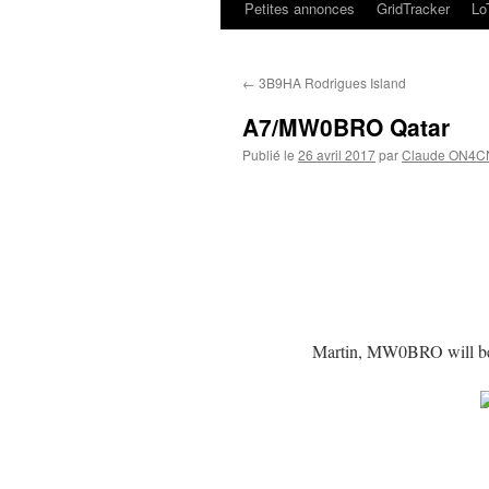
Petites annonces
GridTracker
L
←
3B9HA Rodrigues Island
A7/MW0BRO Qatar
Publié le
26 avril 2017
par
Claude ON4C
Martin, MW0BRO will be