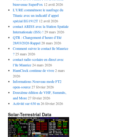
bienvenue SuperFox
12 avril 2026
L’URE commémore le naufrage du
Titanic avec un indicatif d’appel
spécial EG1912T
12 avril 2026
contact ARISS avec la Station Spatiale
Internationale (ISS) !
29 mars 2026
QTR : Changement d’heure d’Eté
28/03/2026 Rappel
28 mars 2026
Comment suivre le contact île Maurice
?
25 mars 2026
contact radio scolaire en direct avec
l’île Maurice
24 mars 2026
HamClock continue de vivre
2 mars
2026
Informations Nouveau mode FT2
open-source
27 février 2026
Deuxième édition de VHF, Summits,
and More
27 février 2026
Activité sur 630 m
26 février 2026
Solar-Terrestrial Data