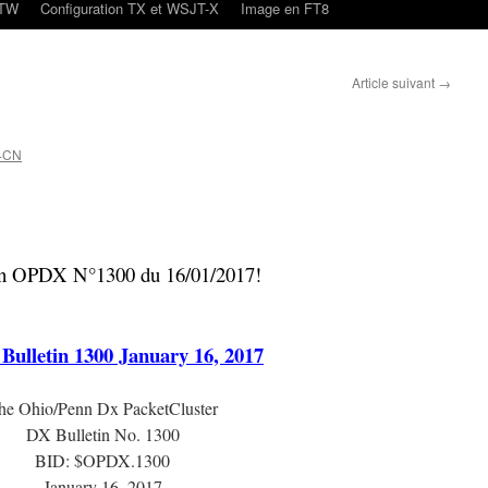
oTW
Configuration TX et WSJT-X
Image en FT8
Article suivant
→
4CN
in OPDX N°1300 du 16/01/2017!
ulletin 1300 January 16, 2017
he Ohio/Penn Dx PacketCluster
DX Bulletin No. 1300
BID: $OPDX.1300
January 16, 2017