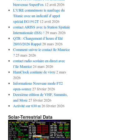
bienvenue SuperFox
12 avril 2026
L’URE commémore le naufrage du
Titanic avec un indicatif d’appel
spécial EG1912T
12 avril 2026
contact ARISS avec la Station Spatiale
Internationale (ISS) !
29 mars 2026
QTR : Changement d’heure d’Eté
28/03/2026 Rappel
28 mars 2026
Comment suivre le contact île Maurice
?
25 mars 2026
contact radio scolaire en direct avec
l’île Maurice
24 mars 2026
HamClock continue de vivre
2 mars
2026
Informations Nouveau mode FT2
open-source
27 février 2026
Deuxième édition de VHF, Summits,
and More
27 février 2026
Activité sur 630 m
26 février 2026
Solar-Terrestrial Data