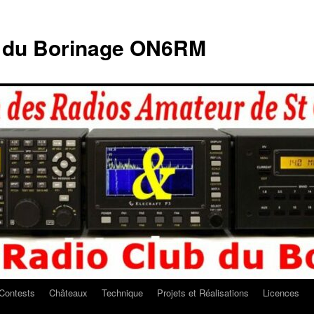
b du Borinage ON6RM
Contests
Châteaux
Technique
Projets et Réalisations
Licences