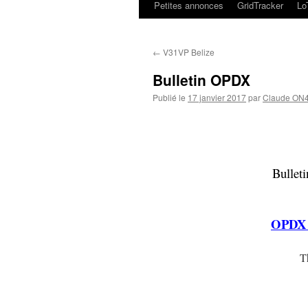
Petites annonces
GridTracker
L
←
V31VP Belize
Bulletin OPDX
Publié le
17 janvier 2017
par
Claude ON
Bullet
OPDX B
T