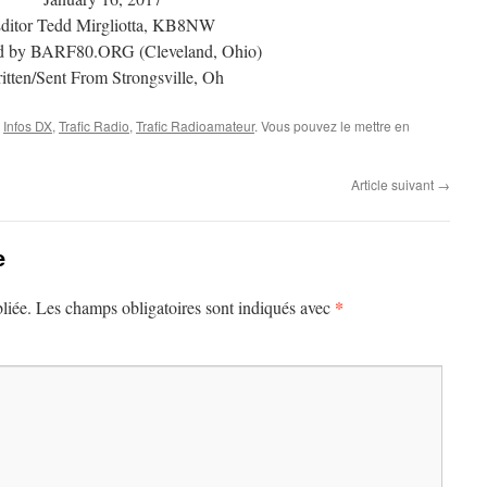
ditor Tedd Mirgliotta, KB8NW
d by BARF80.ORG (Cleveland, Ohio)
itten/Sent From Strongsville, Oh
,
Infos DX
,
Trafic Radio
,
Trafic Radioamateur
. Vous pouvez le mettre en
Article suivant
→
e
*
liée.
Les champs obligatoires sont indiqués avec