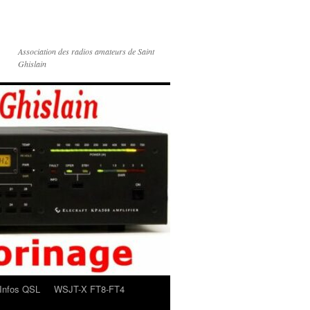
Association des radios amateurs de Saint
Ghislain
Infos QSL
WSJT-X FT8-FT4