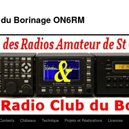
b du Borinage ON6RM
Contests
Châteaux
Technique
Projets et Réalisations
Licences