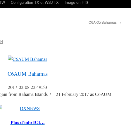
oTW
Configuration TX et WSJT-X
Image en FT8
C6AKQ Bahamas
→
CN
C6AUM Bahamas
2017-02-08 22:49:53
gain from Bahama Islands 7 – 21 February 2017 as C6AUM.
Plus d’info ICI…