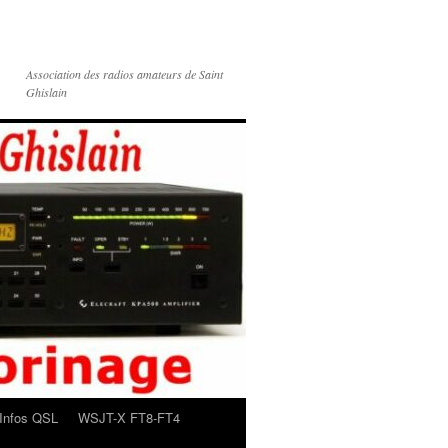
Association des radios amateurs de Saint
Ghislain
Infos QSL
WSJT-X FT8-FT4