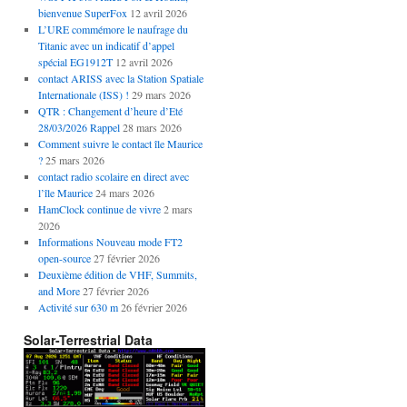
bienvenue SuperFox
12 avril 2026
L’URE commémore le naufrage du
Titanic avec un indicatif d’appel
spécial EG1912T
12 avril 2026
contact ARISS avec la Station Spatiale
Internationale (ISS) !
29 mars 2026
QTR : Changement d’heure d’Eté
28/03/2026 Rappel
28 mars 2026
Comment suivre le contact île Maurice
?
25 mars 2026
contact radio scolaire en direct avec
l’île Maurice
24 mars 2026
HamClock continue de vivre
2 mars
2026
Informations Nouveau mode FT2
open-source
27 février 2026
Deuxième édition de VHF, Summits,
and More
27 février 2026
Activité sur 630 m
26 février 2026
Solar-Terrestrial Data