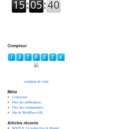
Compteur
compteur de visite
Méta
Connexion
Flux des publications
Flux des commentaires
Site de WordPress-FR
Articles récents
WSJT-X 3.0 Adieu Fox & Hound,