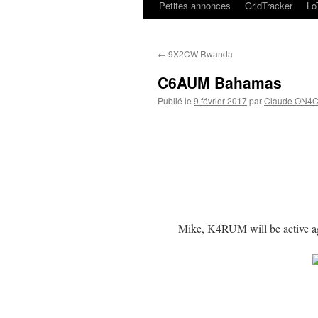
Petites annonces
GridTracker
L
←
9X2CW Rwanda
C6AUM Bahamas
Publié le
9 février 2017
par
Claude ON4
Mike, K4RUM will be active a