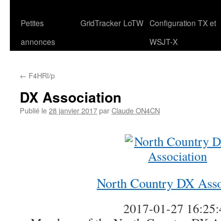
Petites
GridTracker
LoTW
Configuration TX et
annonces
WSJT-X
←
F4HRI/p
DX Association
Publié le
28 janvier 2017
par
Claude ON4CN
North Country DX Asso
2017-01-27 16:25: