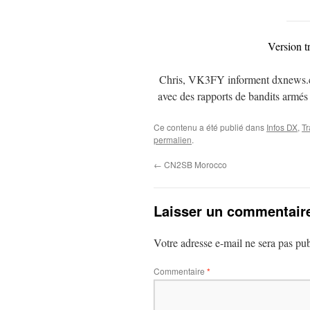
Version t
Chris, VK3FY informent dxnews.com 
avec des rapports de bandits armés 
Ce contenu a été publié dans
Infos DX
,
Tr
permalien
.
←
CN2SB Morocco
Laisser un commentair
Votre adresse e-mail ne sera pas pub
Commentaire
*