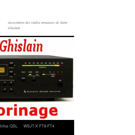
Association des radios amateurs de Saint
Ghislain
Infos QSL
WSJT-X FT8-FT4