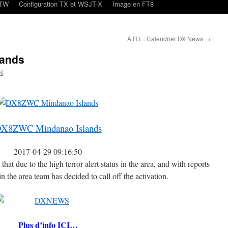
oTW
Configuration TX et WSJT-X
Image en FT8
A.R.I. : Calendrier DX News
→
lands
N
X8ZWC Mindanao Islands
2017-04-29 09:16:50
 due to the high terror alert status in the area, and with reports
n the area team has decided to call off the activation.
Plus d’info ICI…