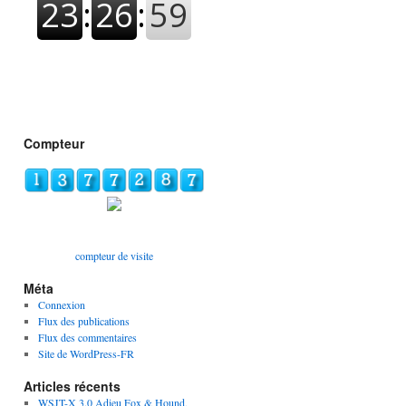
Compteur
compteur de visite
Méta
Connexion
Flux des publications
Flux des commentaires
Site de WordPress-FR
Articles récents
WSJT-X 3.0 Adieu Fox & Hound,