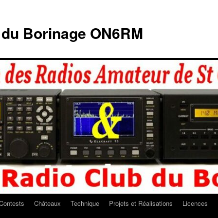
b du Borinage ON6RM
Contests
Châteaux
Technique
Projets et Réalisations
Licences