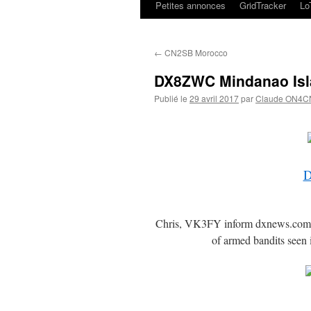
Petites annonces
GridTracker
L
←
CN2SB Morocco
DX8ZWC Mindanao Is
Publié le
29 avril 2017
par
Claude ON4C
D
Chris, VK3FY inform dxnews.com that
of armed bandits seen i