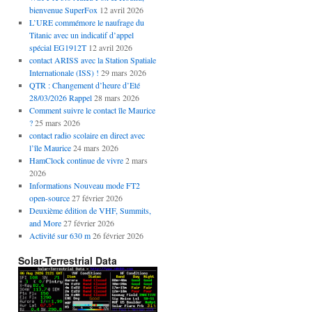
bienvenue SuperFox
12 avril 2026
L’URE commémore le naufrage du
Titanic avec un indicatif d’appel
spécial EG1912T
12 avril 2026
contact ARISS avec la Station Spatiale
Internationale (ISS) !
29 mars 2026
QTR : Changement d’heure d’Eté
28/03/2026 Rappel
28 mars 2026
Comment suivre le contact île Maurice
?
25 mars 2026
contact radio scolaire en direct avec
l’île Maurice
24 mars 2026
HamClock continue de vivre
2 mars
2026
Informations Nouveau mode FT2
open-source
27 février 2026
Deuxième édition de VHF, Summits,
and More
27 février 2026
Activité sur 630 m
26 février 2026
Solar-Terrestrial Data