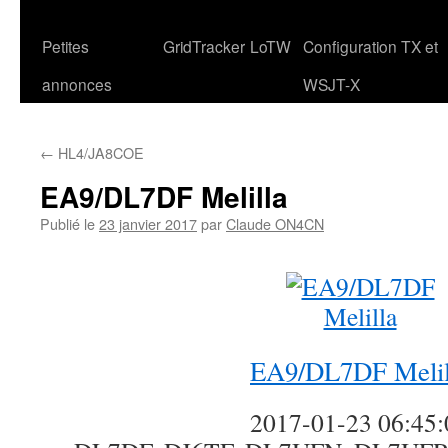
Petites
GridTracker
LoTW
Configuration TX et
annonces
WSJT-X
←
HL4/JA8COE
EA9/DL7DF Melilla
Publié le
23 janvier 2017
par
Claude ON4CN
EA9/DL7DF Melil
2017-01-23 06:45: