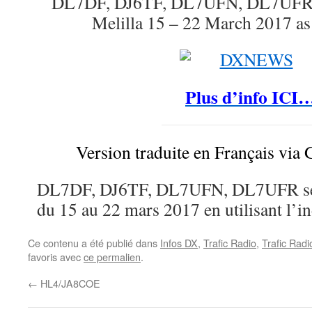
DL7DF, DJ6TF, DL7UFN, DL7UFR wi
Melilla 15 – 22 March 2017 
Plus d’info ICI
Version traduite en Français via 
DL7DF, DJ6TF, DL7UFN, DL7UFR seron
du 15 au 22 mars 2017 en utilisant l’
Ce contenu a été publié dans
Infos DX
,
Trafic Radio
,
Trafic Rad
favoris avec
ce permalien
.
←
HL4/JA8COE