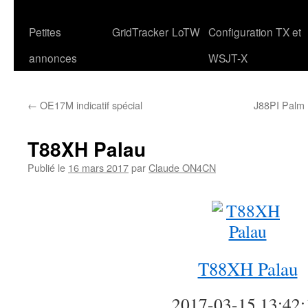
Petites
GridTracker
LoTW
Configuration TX et
annonces
WSJT-X
←
OE17M indicatif spécial
J88PI Palm 
T88XH Palau
Publié le
16 mars 2017
par
Claude ON4CN
T88XH Palau
2017-03-15 13:42: