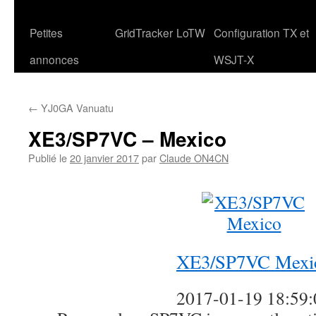
Petites
GridTracker
LoTW
Configuration TX et
annonces
WSJT-X
←
YJ0GA Vanuatu
XE3/SP7VC – Mexico
Publié le
20 janvier 2017
par
Claude ON4CN
XE3/SP7VC Mexi
2017-01-19 18:59: