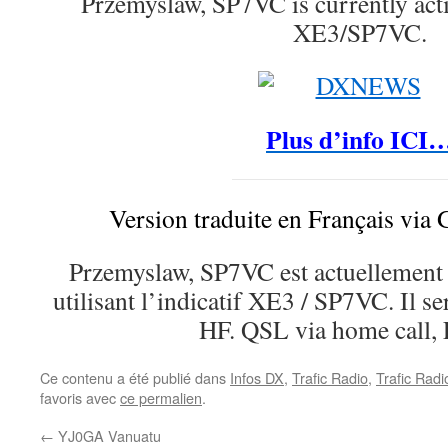
Przemyslaw, SP7VC is currently act
XE3/SP7VC.
Plus d’info ICI
Version traduite en Français via 
Przemyslaw, SP7VC est actuellement 
utilisant l’indicatif XE3 / SP7VC. Il se
HF. QSL via home call
Ce contenu a été publié dans
Infos DX
,
Trafic Radio
,
Trafic Rad
favoris avec
ce permalien
.
←
YJ0GA Vanuatu