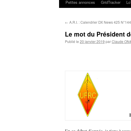
Petites annonces
GridTracker
L
←
A.R.I. : Calendrier DX News 425 N°14
Le mot du Président d
Publié le
20 janvier 2019
par
Claude ON
En ce début d’année, je tiens à vou