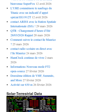
bienvenue SuperFox
12 avril 2026
L’URE commémore le naufrage du
Titanic avec un indicatif d’appel
spécial EG1912T
12 avril 2026
contact ARISS avec la Station Spatiale
Internationale (ISS) !
29 mars 2026
QTR : Changement d’heure d’Eté
28/03/2026 Rappel
28 mars 2026
Comment suivre le contact île Maurice
?
25 mars 2026
contact radio scolaire en direct avec
l’île Maurice
24 mars 2026
HamClock continue de vivre
2 mars
2026
Informations Nouveau mode FT2
open-source
27 février 2026
Deuxième édition de VHF, Summits,
and More
27 février 2026
Activité sur 630 m
26 février 2026
Solar-Terrestrial Data