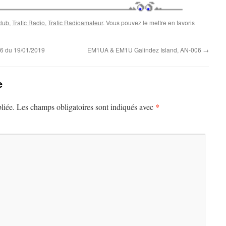
club
,
Trafic Radio
,
Trafic Radioamateur
. Vous pouvez le mettre en favoris
46 du 19/01/2019
EM1UA & EM1U Galindez Island, AN-006
→
e
*
liée.
Les champs obligatoires sont indiqués avec