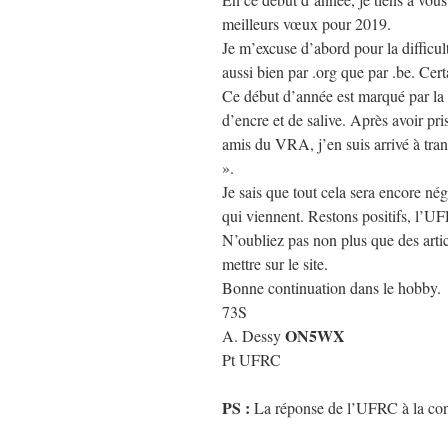
meilleurs vœux pour 2019.
Je m’excuse d’abord pour la difficul
aussi bien par .org que par .be. Cer
Ce début d’année est marqué par la 
d’encre et de salive. Après avoir pri
amis du VRA, j’en suis arrivé à tra
».
Je sais que tout cela sera encore né
qui viennent. Restons positifs, l’UFR
N’oubliez pas non plus que des arti
mettre sur le site.
Bonne continuation dans le hobby.
73S
ON5WX
A. Dessy
Pt UFRC
PS :
La réponse de l’UFRC à la cons