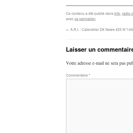
Ce contenu a été publié dans
Info
,
radio-
avec
ce permalien
.
←
A.R.I. : Calendrier DX News 425 N°14
Laisser un commentair
Votre adresse e-mail ne sera pas pub
Commentaire
*