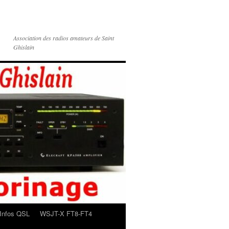
Association des radios amateurs de Saint
Ghislain
Infos QSL
WSJT-X FT8-FT4