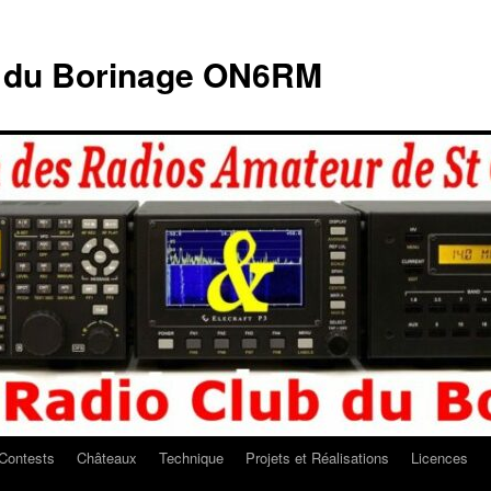
b du Borinage ON6RM
Contests
Châteaux
Technique
Projets et Réalisations
Licences