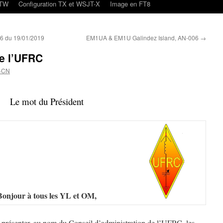
oTW
Configuration TX et WSJT-X
Image en FT8
46 du 19/01/2019
EM1UA & EM1U Galindez Island, AN-006
→
e l’UFRC
4CN
Le mot du Président
Bonjour à tous les YL et OM,
s présenter, au nom du Conseil d’administration de l’UFRC, les