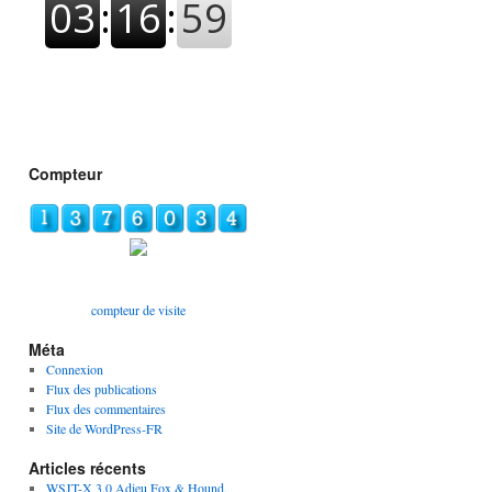
Compteur
compteur de visite
Méta
Connexion
Flux des publications
Flux des commentaires
Site de WordPress-FR
Articles récents
WSJT-X 3.0 Adieu Fox & Hound,