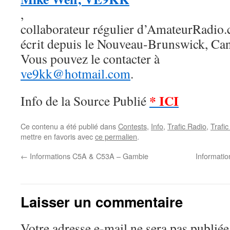
,
collaborateur régulier d’AmateurRadio
écrit depuis le Nouveau-Brunswick, Ca
Vous pouvez le contacter à
ve9kk@hotmail.com
.
* ICI
Info de la Source Publié
Ce contenu a été publié dans
Contests
,
Info
,
Trafic Radio
,
Trafi
mettre en favoris avec
ce permalien
.
←
Informations C5A & C53A – Gambie
Informati
Laisser un commentaire
Votre adresse e-mail ne sera pas publiée