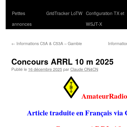
Petites
GridTracker
LoTW
Configuration TX et
annonces
WSJT-X
←
Informations C5A & C53A – Gambie
Informati
Concours ARRL 10 m 2025
Publié le
16 décembre 2025
par
Claude ON4CN
AmateurRadio
Article traduite en Français via