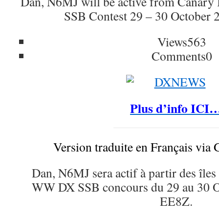
Dan, N6MJ will be active from Canar
SSB Contest 29 – 30 October 
Views
563
Comments
0
Plus d’info ICI
Version traduite en Français via 
Dan, N6MJ sera actif à partir des île
WW DX SSB concours du 29 au 30 
EE8Z.