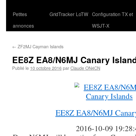
Petites
GridTracker
LoTW
Configuration TX et
annonces
WSJT-X
←
ZF2MJ Cayman Islands
EE8Z EA8/N6MJ Canary Islan
Publié le
10 octobre 2016
par
Claude ON4CN
EE8Z EA8/N6MJ Canary
2016-10-09 19:28: