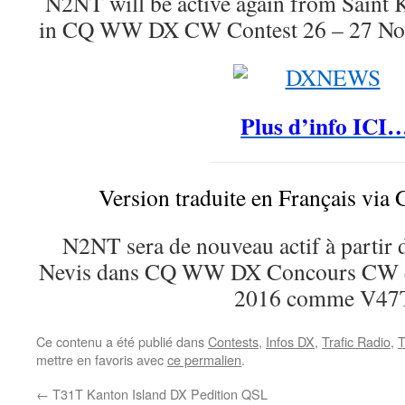
N2NT will be active again from Saint K
in CQ WW DX CW Contest 26 – 27 No
Plus d’info ICI
Version traduite en Français via 
N2NT sera de nouveau actif à partir de
Nevis dans CQ WW DX Concours CW d
2016 comme V47
Ce contenu a été publié dans
Contests
,
Infos DX
,
Trafic Radio
,
T
mettre en favoris avec
ce permalien
.
←
T31T Kanton Island DX Pedition QSL