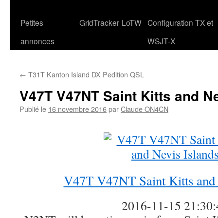
Petites
GridTracker
LoTW
Configuration TX et
annonces
WSJT-X
←
T31T Kanton Island DX Pedition QSL
V47T V47NT Saint Kitts and Ne
Publié le
16 novembre 2016
par
Claude ON4CN
V47T V47NT Saint Kitts and 
2016-11-15 21:30: