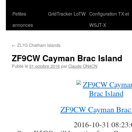
Petites
GridTracker
LoTW
Configuration TX et
annonces
WSJT-X
←
ZL7G Chatham Islands
ZF9CW Cayman Brac Island
Publié le
31 octobre 2016
par
Claude ON4CN
ZF9CW Cayman Brac 
2016-10-31 08:23: