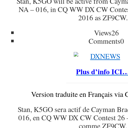
Stan, K5GO will be active from Caym
NA – 016, in CQ WW DX CW Contes
2016 as ZF9CW.
Views
26
Comments
0
Plus d’info ICI
Version traduite en Français via 
Stan, K5GO sera actif de Cayman Br
016, en CQ WW DX CW Contest 26 
comme ZF9CW.